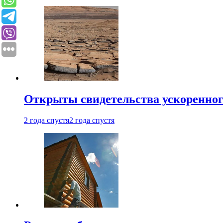
Открыты свидетельства ускоренног
2 года спустя
2 года спустя