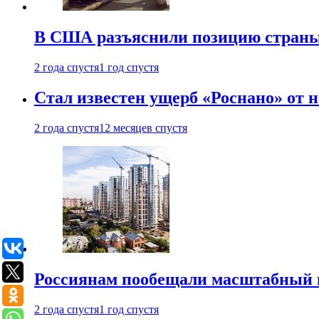
В США разъяснили позицию страны
2 года спустя
1 год спустя
Стал известен ущерб «Роснано» от
2 года спустя
12 месяцев спустя
Россиянам пообещали масштабный в
2 года спустя
1 год спустя