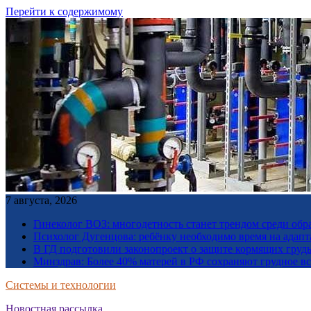
Перейти к содержимому
7 августа, 2026
Гинеколог ВОЗ: многодетность станет трендом среди об
Психолог Дугенцова: ребёнку необходимо время на адапт
В ГД подготовили законопроект о защите кормящих гру
Минздрав: Более 40% матерей в РФ сохраняют грудное в
Системы и технологии
Новостная рассылка