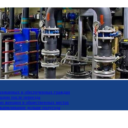
разованных и обеспеченных граждан
ацию после переезда
дью женщин в общественных местах
скармливание дольше полугода