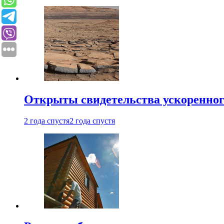
Открыты свидетельства ускоренног
2 года спустя
2 года спустя