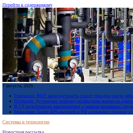
Перейти к содержимому
7 августа, 2026
Гинеколог ВОЗ: многодетность станет трендом среди об
Психолог Дугенцова: ребёнку необходимо время на адапт
В ГД подготовили законопроект о защите кормящих гру
Минздрав: Более 40% матерей в РФ сохраняют грудное в
Системы и технологии
Новостная рассылка