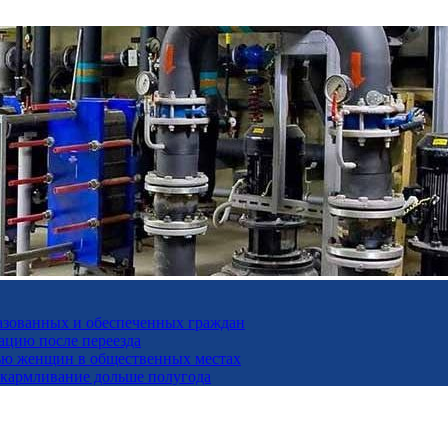
разованных и обеспеченных граждан
ацию после переезда
дью женщин в общественных местах
скармливание дольше полугода