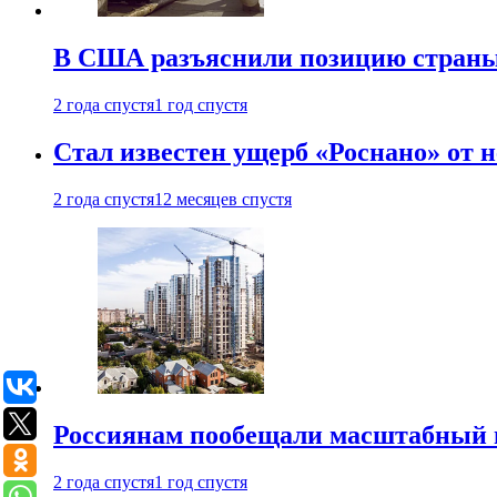
В США разъяснили позицию страны
2 года спустя
1 год спустя
Стал известен ущерб «Роснано» от
2 года спустя
12 месяцев спустя
Россиянам пообещали масштабный в
2 года спустя
1 год спустя