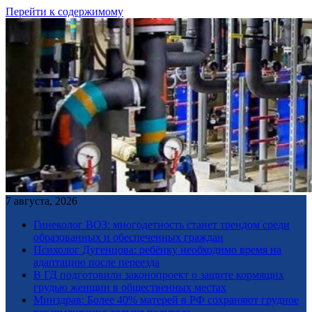
Перейти к содержимому
7 августа, 2026
Гинеколог ВОЗ: многодетность станет трендом среди
образованных и обеспеченных граждан
Психолог Дугенцова: ребёнку необходимо время на
адаптацию после переезда
В ГД подготовили законопроект о защите кормящих
грудью женщин в общественных местах
Минздрав: Более 40% матерей в РФ сохраняют грудное